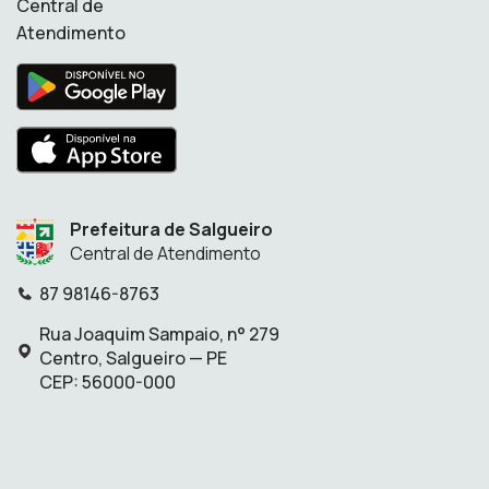
Central de
Atendimento
Prefeitura de Salgueiro
Central de Atendimento
87 98146-8763
Telefone:
Rua Joaquim Sampaio, n° 279
Endereço:
Centro, Salgueiro — PE
CEP: 56000-000